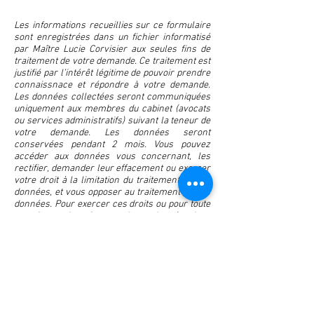
Les informations recueillies sur ce formulaire
sont enregistrées dans un fichier informatisé
par Maître Lucie Corvisier aux seules fins de
traitement de votre demande. Ce traitement est
justifié par l’intérêt légitime de pouvoir prendre
connaissnace et répondre à votre demande.
Les données collectées seront communiquées
uniquement aux membres du cabinet (avocats
ou services administratifs) suivant la teneur de
votre demande. Les données seront
conservées pendant 2 mois. Vous pouvez
accéder aux données vous concernant, les
rectifier, demander leur effacement ou exercer
votre droit à la limitation du traitement de vos
données, et vous opposer au traitement de vos
données. Pour exercer ces droits ou pour toute
question sur le traitement de vos données dans
ce dispositif, vous pouvez contacter le cabinet à
l’adresse figurant ci-avant. Si vous estimez,
après nous avoir contactés, que vos droits
« Informatique et Libertés » ne sont pas
respectés, vous pouvez adresser une
réclamation à la CNIL.
Adresse